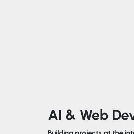
AI & Web De
Building projects at the in