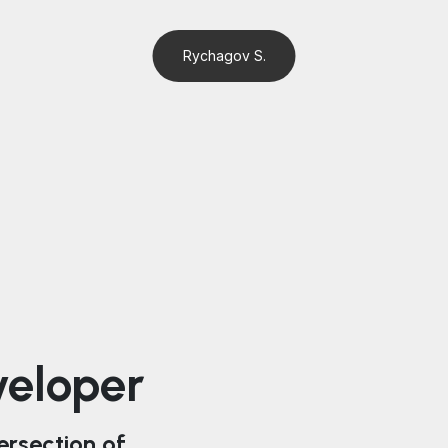
Rychagov S.
veloper
tersection of